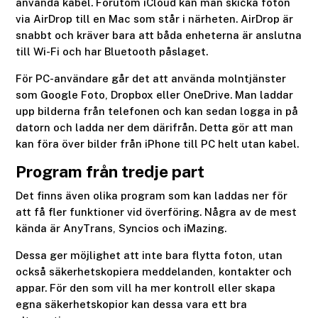
använda kabel. Förutom iCloud kan man skicka foton
via AirDrop till en Mac som står i närheten. AirDrop är
snabbt och kräver bara att båda enheterna är anslutna
till Wi-Fi och har Bluetooth påslaget.
För PC-användare går det att använda molntjänster
som Google Foto, Dropbox eller OneDrive. Man laddar
upp bilderna från telefonen och kan sedan logga in på
datorn och ladda ner dem därifrån. Detta gör att man
kan föra över bilder från iPhone till PC helt utan kabel.
Program från tredje part
Det finns även olika program som kan laddas ner för
att få fler funktioner vid överföring. Några av de mest
kända är AnyTrans, Syncios och iMazing.
Dessa ger möjlighet att inte bara flytta foton, utan
också säkerhetskopiera meddelanden, kontakter och
appar. För den som vill ha mer kontroll eller skapa
egna säkerhetskopior kan dessa vara ett bra