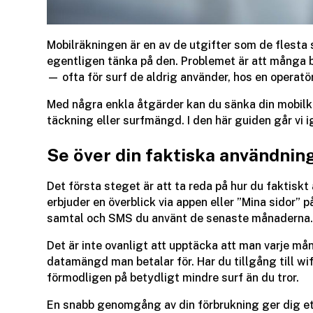
Mobilräkningen är en av de utgifter som de flesta 
egentligen tänka på den. Problemet är att många 
— ofta för surf de aldrig använder, hos en operatö
Med några enkla åtgärder kan du sänka din mobilko
täckning eller surfmängd. I den här guiden går vi 
Se över din faktiska användnin
Det första steget är att ta reda på hur du faktiskt
erbjuder en överblick via appen eller ”Mina sidor” 
samtal och SMS du använt de senaste månaderna
Det är inte ovanligt att upptäcka att man varje må
datamängd man betalar för. Har du tillgång till wi
förmodligen på betydligt mindre surf än du tror.
En snabb genomgång av din förbrukning ger dig ett 