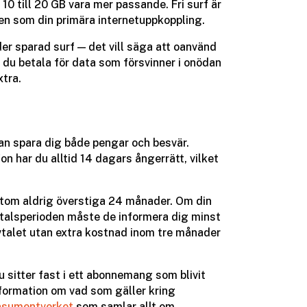
10 till 20 GB vara mer passande. Fri surf är
n som din primära internetuppkoppling.
der sparad surf — det vill säga att oanvänd
er du betala för data som försvinner i onödan
xtra.
an spara dig både pengar och besvär.
n har du alltid 14 dagars ångerrätt, vilket
tom aldrig överstiga 24 månader. Om din
 avtalsperioden måste de informera dig minst
avtalet utan extra kostnad inom tre månader
du sitter fast i ett abonnemang som blivit
information om vad som gäller kring
nsumentverket
som samlar allt om