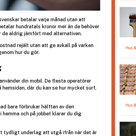
svenskar betalar varje månad utan att
betalar hundratals kronor mer än de behöver
r de aldrig jämfört med alternativen.
stnad rejält utan att ge avkall på varken
Hus 
igenom hur du gör.
g
 använder din mobil. De flesta operatörer
på hemsidan, där du kan se hur mycket surf,
.
Hus 
nad bara förbrukar hälften av den
fi hemma och på jobbet klarar du dig
tydligt underlag att utgå ifrån när det är