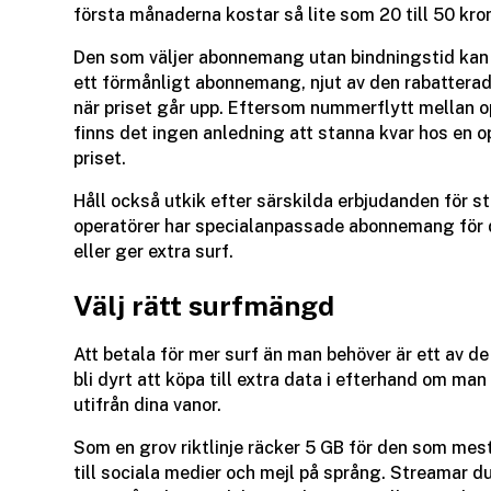
första månaderna kostar så lite som 20 till 50 krono
Den som väljer abonnemang utan bindningstid kan d
ett förmånligt abonnemang, njut av den rabattera
när priset går upp. Eftersom nummerflytt mellan o
finns det ingen anledning att stanna kvar hos en o
priset.
Håll också utkik efter särskilda erbjudanden för st
operatörer har specialanpassade abonnemang för d
eller ger extra surf.
Välj rätt surfmängd
Att betala för mer surf än man behöver är ett av 
bli dyrt att köpa till extra data i efterhand om man v
utifrån dina vanor.
Som en grov riktlinje räcker 5 GB för den som mest
till sociala medier och mejl på språng. Streamar d