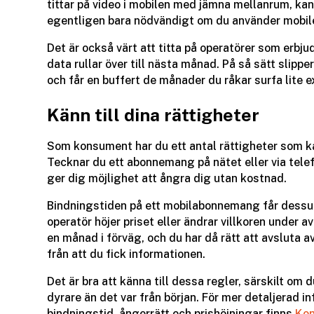
tittar på video i mobilen med jämna mellanrum, kan 
egentligen bara nödvändigt om du använder mobile
Det är också värt att titta på operatörer som erbju
data rullar över till nästa månad. På så sätt slipp
och får en buffert de månader du råkar surfa lite e
Känn till dina rättigheter
Som konsument har du ett antal rättigheter som k
Tecknar du ett abonnemang på nätet eller via telefo
ger dig möjlighet att ångra dig utan kostnad.
Bindningstiden på ett mobilabonnemang får dessu
operatör höjer priset eller ändrar villkoren under
en månad i förväg, och du har då rätt att avsluta 
från att du fick informationen.
Det är bra att känna till dessa regler, särskilt om 
dyrare än det var från början. För mer detaljerad 
bindningstid, ångerrätt och prishöjningar finns
Ko