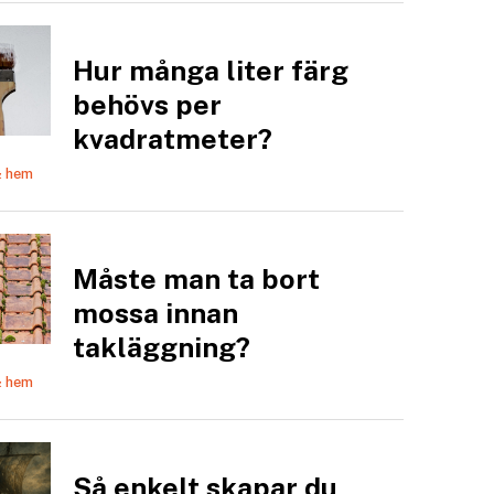
Hur många liter färg
behövs per
kvadratmeter?
& hem
Måste man ta bort
mossa innan
takläggning?
& hem
Så enkelt skapar du