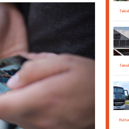
Tekni
Tekni
Kultu