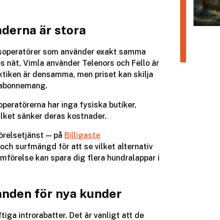
aderna är stora
isoperatörer som använder exakt samma
s nät, Vimla använder Telenors och Fello är
raktiken är densamma, men priset kan skilja
t abonnemang.
operatörerna har inga fysiska butiker,
ilket sänker deras kostnader.
förelsetjänst — på
Billigaste
 och surfmängd för att se vilket alternativ
ämförelse kan spara dig flera hundralappar i
anden för nya kunder
iga introrabatter. Det är vanligt att de